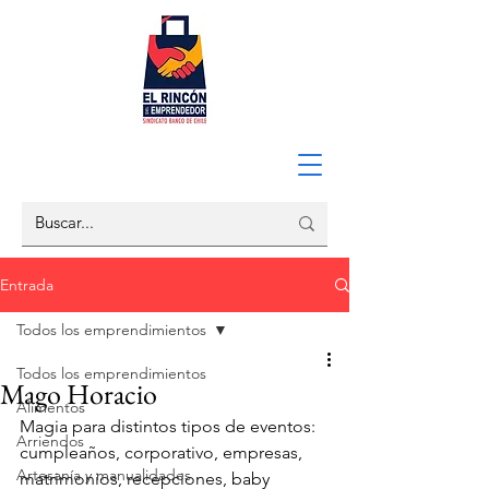
Entrada
Todos los emprendimientos
Todos los emprendimientos
Mago Horacio
Alimentos
Magia para distintos tipos de eventos: 
Arriendos
cumpleaños, corporativo, empresas, 
Artesanía y manualidades
matrimonios, recepciones, baby 