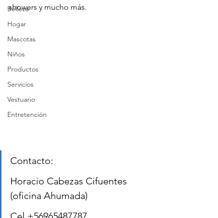
showers y mucho más.
Belleza
Hogar
Mascotas
Niños
Productos
Servicios
Vestuario
Entretención
Contacto:
Horacio Cabezas Cifuentes 
(oficina Ahumada)
Cel +56965487787