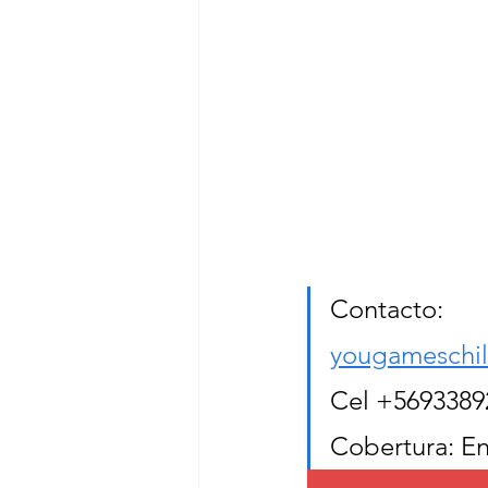
Contacto:
yougameschi
Cel +5693389
Cobertura: En